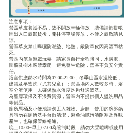
注意事項：
營區草皮養護不易，故不開放車輛停放，裝備請於搭帳
區出入口處卸貨後，開往停車場停放，不便之處敬請見
諒。
營區草皮禁止曝曬防潮墊、地墊，嚴防草皮因高溫而枯
死。
營區內孩童遊戲玩耍，請家長自行全程陪同，水溝處、
圍欄及樹木嚴禁攀爬，避免發生危險，營區不負安全責
任。
浴室供應熱水時間為07:00-22:00，冬季山區水溫較低，
建議及早盥洗（尤其兒童）；營區場內人數較多時，浴
室分流使用，以確保熱水溫度足夠舒適盥洗。
為響應環保及不浪費資源，營區內不提供個人盥洗用品
等備品。
廁所馬桶及小便池請勿丟入雜物、廚餘，使用的碗盤鍋
具請勿在廁所洗手台做清潔，避免油膩污漬阻塞及異味
產生，也確保管線暢通。
晚上10:00~早上07:00為管制時段，請勿大聲喧嘩或使用