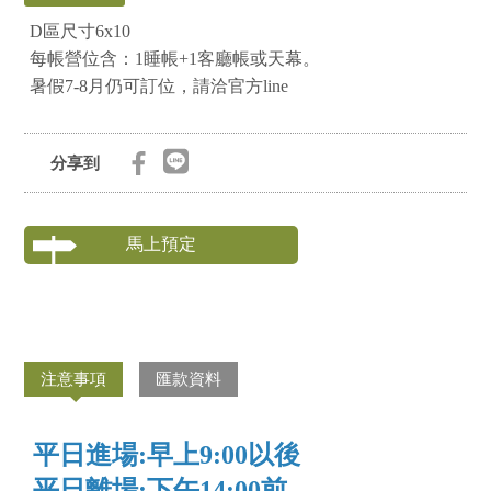
D區尺寸6x10
每帳營位含：1睡帳+1客廳帳或天幕。
暑假7-8月仍可訂位，請洽官方line
分享到
馬上預定
注意事項
匯款資料
平日進場:早上9:00以後
平日離場:下午14:00前