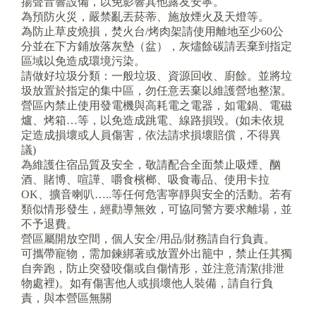
揚聲音響設備，以免影響其他露友安寧。
為預防火災，嚴禁亂丟菸蒂、施放煙火及天燈等。
為防止草皮燒損，焚火台/烤肉架請使用離地至少60公
分並在下方鋪放落灰墊（盆），灰燼餘碳請丟棄到指定
區域以免造成環境污染。
請做好垃圾分類：一般垃圾、資源回收、廚餘。並將垃
圾放置於指定的集中區，勿任意丟棄以維護營地整潔。
營區內禁止使用發電機與高耗電之電器，如電鍋、電磁
爐、烤箱…等，以免造成跳電、線路損毀。(如未依規
定造成損壞或人員傷害，依法請求損壞賠償，不得異
議)
為維護住宿品質及安全，敬請配合全面禁止吸煙、酗
酒、賭博、喧譁、嚼食檳榔、吸食毒品、使用卡拉
OK、擴音喇叭…..等任何危害寧靜與安全的活動。若有
類似情形發生，經勸導無效，可協同警方要求離場，並
不予退費。
營區屬開放空間，個人安全/用品/財務請自行負責。
可攜帶寵物，需加鍊綁著或放置外出籠中，禁止任其獨
自奔跑，防止突發咬傷或自傷情形，並注意清潔(排泄
物處裡)。如有傷害他人或損壞他人裝備，請自行負
責，與本營區無關