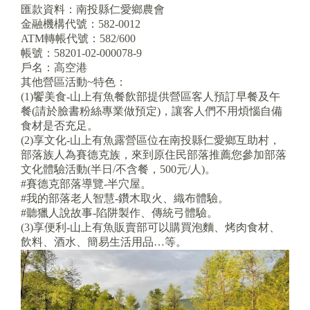
匯款資料：南投縣仁愛鄉農會
金融機構代號：582-0012
ATM轉帳代號：582/600
帳號：58201-02-000078-9
戶名：高空港
其他營區活動~特色：
(1)饗美食-山上有魚餐飲部提供營區客人預訂早餐及午
餐(請於臉書粉絲專業做預定)，讓客人們不用煩惱自備
食材是否充足。
(2)享文化-山上有魚露營區位在南投縣仁愛鄉互助村，
部落族人為賽德克族，來到原住民部落推薦您參加部落
文化體驗活動(半日/不含餐，500元/人)。
#賽德克部落導覽-半穴屋。
#我的部落老人智慧-鑽木取火、織布體驗。
#聽獵人說故事-陷阱製作、傳統弓體驗。
(3)享便利-山上有魚販賣部可以購買泡麵、烤肉食材、
飲料、酒水、簡易生活用品…等。