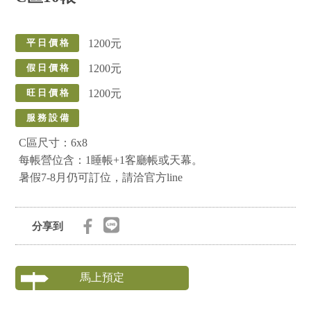
1200元
平 日 價 格
1200元
假 日 價 格
1200元
旺 日 價 格
服 務 設 備
C區尺寸：6x8
每帳營位含：1睡帳+1客廳帳或天幕。
暑假7-8月仍可訂位，請洽官方line
分享到
馬上預定