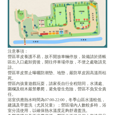
注意事項：
營區草皮養護不易，故不開放車輛停放，裝備請於搭帳
區出入口處卸貨後，開往停車場停放，不便之處敬請見
諒。
營區草皮禁止曝曬防潮墊、地墊，嚴防草皮因高溫而枯
死。
營區內孩童遊戲玩耍，請家長自行全程陪同，水溝處、
圍欄及樹木嚴禁攀爬，避免發生危險，營區不負安全責
任。
浴室供應熱水時間為07:00-22:00，冬季山區水溫較低，
建議及早盥洗（尤其兒童）；營區場內人數較多時，浴
室分流使用，以確保熱水溫度足夠舒適盥洗。