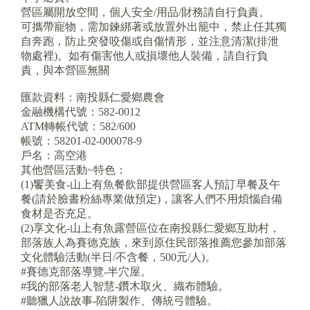
營區屬開放空間，個人安全/用品/財務請自行負責。
可攜帶寵物，需加鍊綁著或放置外出籠中，禁止任其獨
自奔跑，防止突發咬傷或自傷情形，並注意清潔(排泄
物處裡)。如有傷害他人或損壞他人裝備，請自行負
責，與本營區無關
匯款資料：南投縣仁愛鄉農會
金融機構代號：582-0012
ATM轉帳代號：582/600
帳號：58201-02-000078-9
戶名：高空港
其他營區活動~特色：
(1)饗美食-山上有魚餐飲部提供營區客人預訂早餐及午
餐(請於臉書粉絲專業做預定)，讓客人們不用煩惱自備
食材是否充足。
(2)享文化-山上有魚露營區位在南投縣仁愛鄉互助村，
部落族人為賽德克族，來到原住民部落推薦您參加部落
文化體驗活動(半日/不含餐，500元/人)。
#賽德克部落導覽-半穴屋。
#我的部落老人智慧-鑽木取火、織布體驗。
#聽獵人說故事-陷阱製作、傳統弓體驗。