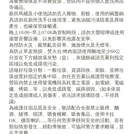
為響應環保及不浪費資源，營區內不提供個人盥洗用品
等備品。
廁所馬桶及小便池請勿丟入雜物、廚餘，使用的碗盤鍋
具請勿在廁所洗手台做清潔，避免油膩污漬阻塞及異味
產生，也確保管線暢通。
晚上10:00~早上07:00為管制時段，請勿大聲喧嘩或使用
揚聲音響設備，以免影響其他露友安寧。
為預防火災，嚴禁亂丟菸蒂、施放煙火及天燈等。
為防止草皮燒損，焚火台/烤肉架請使用離地至少60公
分並在下方鋪放落灰墊（盆），灰燼餘碳請丟棄到指定
區域以免造成環境污染。
請做好垃圾分類：一般垃圾、資源回收、廚餘。並將垃
圾放置於指定的集中區，勿任意丟棄以維護營地整潔。
營區內禁止使用發電機與高耗電之電器，如電鍋、電磁
爐、烤箱…等，以免造成跳電、線路損毀。(如未依規
定造成損壞或人員傷害，依法請求損壞賠償，不得異
議)
為維護住宿品質及安全，敬請配合全面禁止吸煙、酗
酒、賭博、喧譁、嚼食檳榔、吸食毒品、使用卡拉
OK、擴音喇叭…..等任何危害寧靜與安全的活動。若有
類似情形發生，經勸導無效，可協同警方要求離場，並
不予退費。