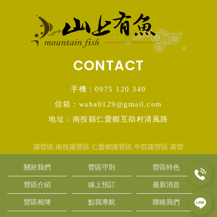
CONTACT
手機：0975 120 340
信箱：waba0129@gmail.com
地址：南投縣仁愛鄉互助村清風路
露營區
南投露營區
仁愛鄉露營區
中部露營區
露營
關於我們
營區守則
營區特色
營區介紹
線上預訂
最新消息
營區相簿
點我導航
聯絡我們