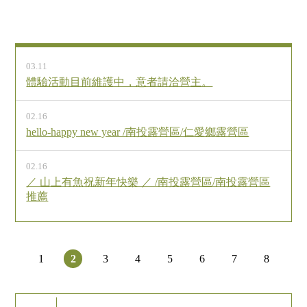
03.11
體驗活動目前維護中，意者請洽營主。
02.16
hello-happy new year /南投露營區/仁愛鄉露營區
02.16
／ 山上有魚祝新年快樂 ／ /南投露營區/南投露營區
推薦
1
2
3
4
5
6
7
8